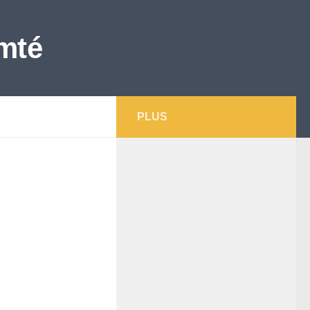
mté
PLUS