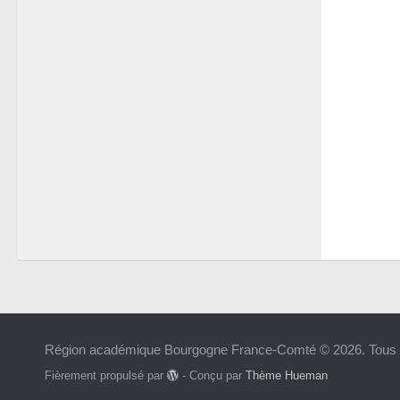
Région académique Bourgogne France-Comté © 2026. Tous d
Fièrement propulsé par
- Conçu par
Thème Hueman